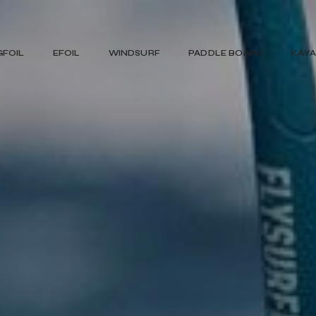
GFOIL
EFOIL
WINDSURF
PADDLE BOARD
KAY