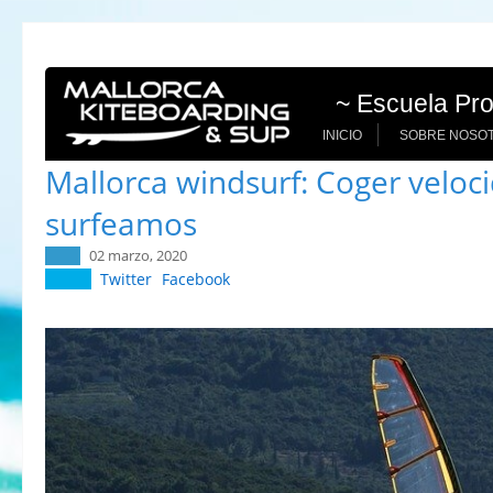
~ Escuela Pro
INICIO
SOBRE NOSO
Mallorca windsurf: Coger veloc
surfeamos
02 marzo, 2020
Twitter
Facebook