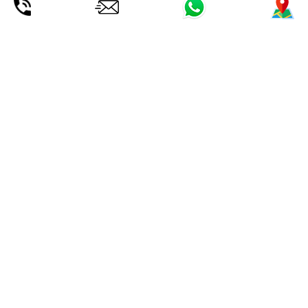
.
MALLORCA EFOIL-KURS. DU
ENTSCHEIDEST ENDLICH DEN
SPORT ENTDECKEN, DER
GEKOMMEN IST, UM ZU BLEIBEN!
Efoil-Abenteuer
in unserem Zentrum