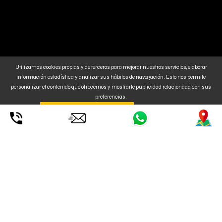
Utilizamos cookies propias y de terceros para mejorar nuestros servicios, elaborar
información estadística y analizar sus hábitos de navegación. Esto nos permite
personalizar el contenido que ofrecemos y mostrarle publicidad relacionada con sus
preferencias.
Al clickar en
. También puede
CONFIGURAR o
ENTENDIDO ACEPTA SU USO
RECHAZAR
la instalación de Cookies. Para MÁS INFORMACIÓN, pulse
aquí
.
EL CENTRO NÁUTICO MÁS
ACTUALIZADO Y MODERNO
DE MALLORCA EN UN
ENTORNO MÁGICO