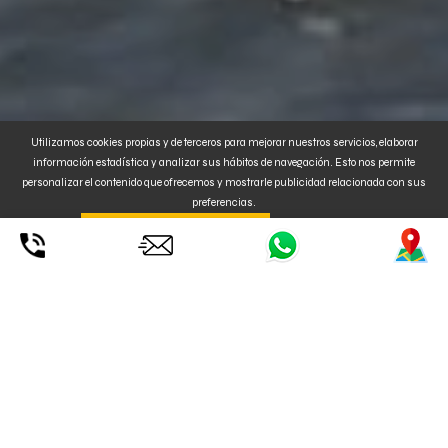
Utilizamos cookies propias y de terceros para mejorar nuestros servicios, elaborar
información estadística y analizar sus hábitos de navegación. Esto nos permite
personalizar el contenido que ofrecemos y mostrarle publicidad relacionada con sus
preferencias.
Al clickar en
. También puede
CONFIGURAR o
ENTENDIDO ACEPTA SU USO
RECHAZAR
la instalación de Cookies. Para MÁS INFORMACIÓN, pulse
aquí
.
CURSO DE KITESURF EN MALLORCA,
TÚ ELIGES!
CONSIGUE TU LICENCIA VDWS VALORADA EN 85€
DE MANERA TOTALMENTE GRATUITA RESERVANDO